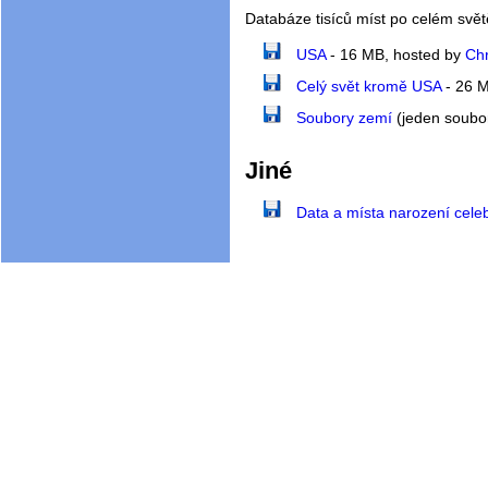
Databáze tisíců míst po celém svět
USA
- 16 MB, hosted by
Chr
Celý svět kromě USA
- 26 M
Soubory zemí
(jeden soubo
Jiné
Data a místa narození celeb