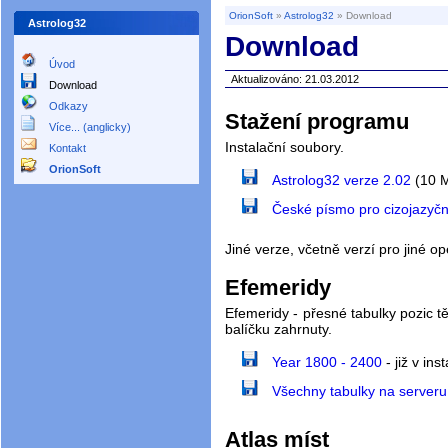
OrionSoft
»
Astrolog32
» Download
Astrolog32
Download
Úvod
Aktualizováno: 21.03.2012
Download
Odkazy
Stažení programu
Více... (anglicky)
Instalační soubory.
Kontakt
OrionSoft
Astrolog32 verze 2.02
(10 
České písmo pro cizojazyčn
Jiné verze, včetně verzí pro jiné 
Efemeridy
Efemeridy - přesné tabulky pozic tě
balíčku zahrnuty.
Year 1800 - 2400
- již v in
Všechny tabulky na serveru
Atlas míst